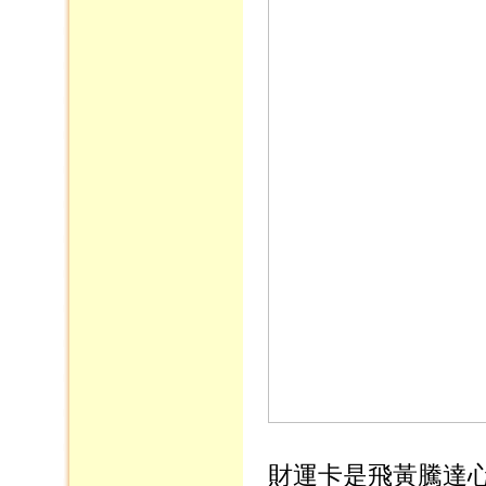
財運卡
是飛黃騰達