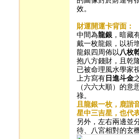
效。
財運開運卡背面：
中間為
龍銀
，暗藏
戴一枚龍銀，以祈
龍銀四周佈以
八枚
抱八方錢財，且乾
已被命理風水學家
上方寫有
日進斗金
（六六大順）的意
祿。
且龍銀一枚，鹿諧
星中三吉星，也代
另外，左右兩邊並
待、八宮相對的玄