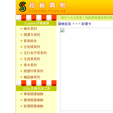
龍行十方大富貴！招財開運通寶系列商
>
>
>
購物首頁
財運卡
檜木系列
開運卡系列
套裝組合
五色環系列
五行金字塔系列
文昌筆系列
香水系列
開運印章系列
鑰匙鍊系列
事業開運傢飾
愛情開運傢飾
財運開運傢飾