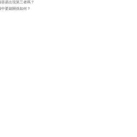
婚姻容易出現第三者嗎？
婚姻中婆媳關係如何？