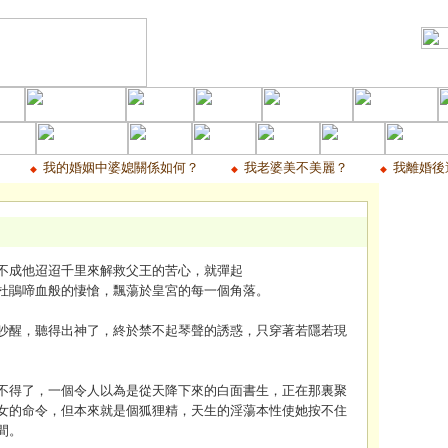
我的婚姻中婆媳關係如何？
我老婆美不美麗？
我離婚後
◆
◆
◆
不成他迢迢千里來解救父王的苦心，就彈起
杜鵑啼血般的悽愴，飄蕩於皇宮的每一個角落。
吵醒，聽得出神了，終於禁不起琴聲的誘惑，只穿著若隱若現
……………………………………
不得了，一個令人以為是從天降下來的白面書生，正在那裏聚
女的命令，但本來就是個狐狸精，天生的淫蕩本性使她按不住
間。
………………………………………