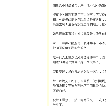
伯邑真不愧是名門子弟，他不但不為妲
深夜中的騷亂驚動了宮內衛卒，不問皂
相。可是妲己總不能說自己身披薄絹，
裏面去啊！這個有妖姬之名的妲己，把
妲己捏造事實說：她追尋琴聲，跑到伯
紂王一聽妲己的讒言，氣沖牛斗，不等
把肉圓送給伯邑的父親文王。
…………
獄中的文王當然已經知道這樁事了，因
知道即將發生於自己身上的大事了。
…
翌日早晨，當肉圓給送到獄中來時，文
紂王聽說文王吃下了肉圓後，便判斷周
他認為周文王連自己吃下了用親骨肉做
虛傳而已。
………………………………
被紂王釋放，正踏上歸途的文王，為了
欲生了。
…………………………………