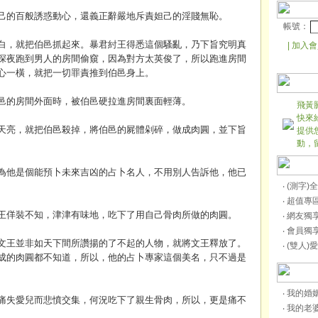
己的百般誘惑動心，還義正辭嚴地斥責妲己的淫賤無恥。
帳號：
白，就把伯邑抓起來。
暴
君紂王得悉這個騷亂，乃下旨究明真
|
加入會
深夜跑到男人的房間偷窺，因為對方太英俊了，所以跑進房間
心一橫，就把一切罪責推到伯邑身上。
邑的房間外面時，被伯邑硬拉進房間裏面輕薄。
飛黃
快來
天亮，就把伯邑殺掉，將伯邑的屍體剁碎，做成肉圓，並下旨
提供
……………………………
動，
為他是個能預卜未來吉凶的占卜名人，不用別人告訴他，他已
……………………………………
‧ (測字
‧ 超值
王佯裝不知，津津有味地，吃下了用自己骨肉所做的肉圓。
‧ 網友獨
‧ 會員獨
文王並非如天下間所讚揚的了不起的人物，就將文王釋放了。
‧ (雙人
成的肉圓都不知道，所以，他的占卜專家這個美名，只不過是
………
‧ 我的
痛失愛兒而悲憤交集，何況吃下了親生骨肉，所以，更是痛不
‧ 我的
……