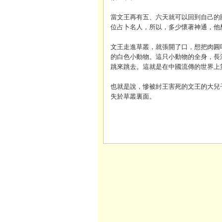
當文王再有五、六天就可以回到自己的
位占卜名人，所以，多少懷著神通，他
文王走進草叢，就張開了口，想把肉圓
的白色小動物。這只小動物的全身，長
跳來跳去。這就是在中國流傳的世界上
也就是說，慘被紂王害死的文王的大兒
失於草叢裏面。