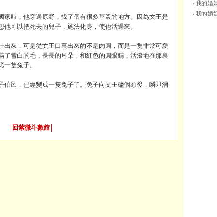
‧ 我的
‧ 我的
國家時，他穿過原野，找了個有很多草叢的地方。因為文王是
想他可以把死去的兒子，施法化身，使他活過來。
吐出來，可是從文王口裏出來的不是肉圓，而是一隻非常可愛
滿了雪白的毛，長長的耳朵，和紅色的圓眼睛，活潑地在那裏
第一隻兔子。
………………………………………
子伯邑，已經變成一隻兔子了。兔子向文王磕個頭後，瞬即消
│
回紫微斗數館
│