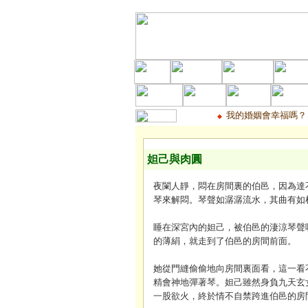
我的婚姻會幸福嗎？
◆
妲己與肉圓
夜闌人靜，悶在房間裏的伯邑，因為達
琴來解悶。琴聲如潺潺流水，其曲有如
睡在深宮內的妲己，被伯邑的淒涼琴聲
的薄絹，就走到了伯邑的房間前面。
…
她從門縫偷偷地向房間裏面看，這一看
精會神地彈著琴。妲己雖然身負九天玄
一股欲火，終於情不自禁跨進伯邑的房