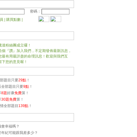
密碼：
員
|
購買點數
|
騰達粉絲團成立囉！
給個『讚』加入我們，不定期發佈最新訊息，
您最有用最詳盡的命理訊息！歡迎與我們互
留下您的意見喔！
)全部題目只要
29點
！
專區全部題目只要
9點
！
享
8題
好康
免費
算！
享
30題免費
算！
)愛情全部題目
139點
！
婚姻會幸福嗎？
老婆年紀可能跟我差多少？