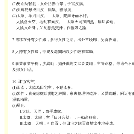
(2)
男命防腎虧，女命防赤白帶，子宮疾病。
(3)
失輝易形成目疾、疝氣、糖尿病。
(4)
太陰、羊刃目疾。 太陰、陀羅牙齒不好。
太陰會天空、地劫有瘋疾。 太陰天同加四煞，病症多端。
太陰入命身，又見惡煞交沖，作傷殘之論。
7.
遷移在外有女性緣，多得女性之助。出外常晚歸，另喜夜遊。
8.
人際有女性緣，部屬及老闆均以女性較有幫助。
9.
事業事業平穩，少異動，如任職則文武皆要職，主管命格。最適合不
及婦女用品。
10.
田宅
(
宮主
)
(1)
田產：太陰為田宅主，不動產多。
(2)
習性：喜光線微暗
(
弱
)
之房間，家裏整理很乾淨，又愛晚睡。附近有
濕氣稍重。
(3)
星化
Ⅰ
.
太陰、天同：白手成家。
Ⅱ
.
太陰、太陽：主「日月合壁」，不動產很多。
Ⅲ
.
太陰、天機：可自置，但田宅之購置會離出生地較遠。