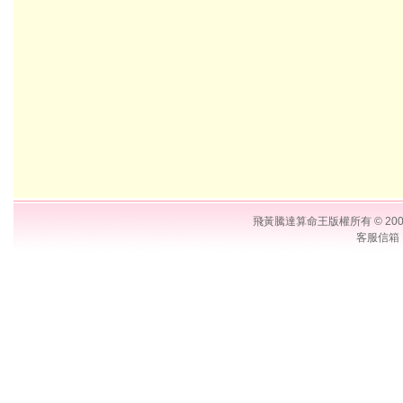
飛黃騰達算命王版權所有 © 2006 Su
客服信箱