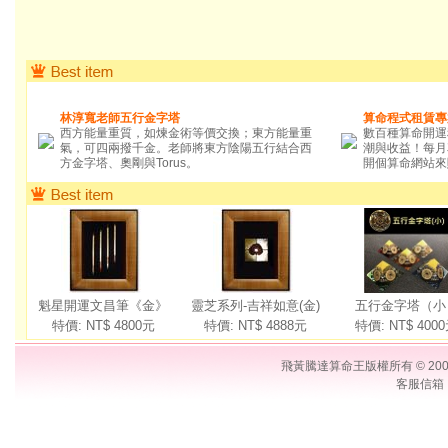
林淳寬老師五行金字塔
算命程式租賃專
西方能量重質，如煉金術等價交換；東方能量重
數百種算命開運
氣，可四兩撥千金。老師將東方陰陽五行結合西
潮與收益！每月
方金字塔、奧剛與Torus。
開個算命網站來
魁星開運文昌筆《金》
靈芝系列-吉祥如意(金)
五行金字塔（小
特價: NT$
4800
元
特價: NT$
4888
元
特價: NT$
4000
飛黃騰達算命王版權所有 © 2006 Su
客服信箱