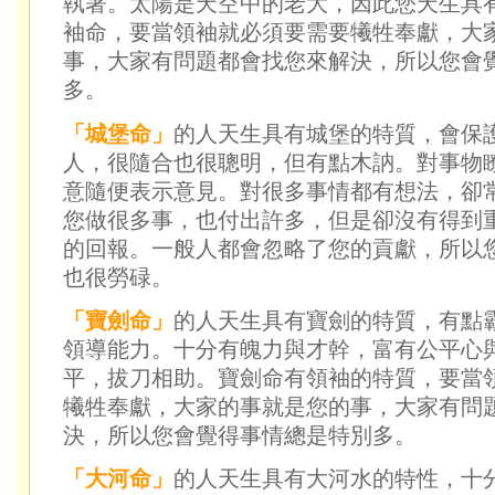
執著。太陽是天空中的老大，因此您天生具
袖命，要當領袖就必須要需要犧牲奉獻，大
事，大家有問題都會找您來解決，所以您會
多。
「城堡命」
的人天生具有城堡的特質，會保
人，很隨合也很聰明，但有點木訥。對事物
意隨便表示意見。對很多事情都有想法，卻
您做很多事，也付出許多，但是卻沒有得到
的回報。一般人都會忽略了您的貢獻，所以
也很勞碌。
「寶劍命」
的人天生具有寶劍的特質，有點
領導能力。十分有魄力與才幹，富有公平心
平，拔刀相助。寶劍命有領袖的特質，要當
犧牲奉獻，大家的事就是您的事，大家有問
決，所以您會覺得事情總是特別多。
「大河命」
的人天生具有大河水的特性，十