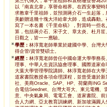
第三代傳人，韋千里祖師和袁樹珊並譽為2
以『南袁北韋』享譽命相界。在西安事變時
求教韋千里祖師，並預測蔣介石一生起落，
美齡贈送幾十塊大洋給韋大師，造成轟動。
寫了一本名書《千里命稿》，對當時一些名
算，包括蔣介石、宋子文、章太炎、杜月笙
日觀之，皆一一應驗。
※
學歷：
林淳寬老師畢業於建國中學、台灣大
得企管/資管雙碩士。
※
經歷：
林淳寬老師曾任中國命運大學學務長
理事、中華人生資訊協會理事、國際道家命
大葉大學管理學院講師。林淳寬老師在大學
道家書院教授各項命理課程，並曾受邀於新
社、美商Oracle、SAP、HP、荷蘭商ING Sec
合電信Seednet、台灣大哥大、東元電機
意、中央氣象局、電電工會、道家書院、前
合人力網、亞太教育訓練網、新加坡滿圓人