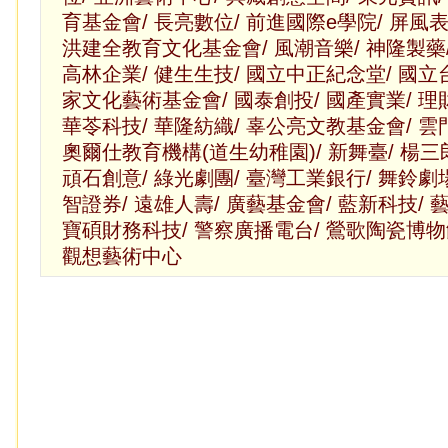
育基金會/ 長亮數位/ 前進國際e學院/ 屏風表
洪建全教育文化基金會/ 風潮音樂/ 神隆製藥
高林企業/ 健生生技/ 國立中正紀念堂/ 國立
家文化藝術基金會/ 國泰創投/ 國產實業/ 理
華苓科技/ 華隆紡織/ 辜公亮文教基金會/ 雲
奧爾仕教育機構(道生幼稚園)/ 新舞臺/ 楊三
頑石創意/ 綠光劇團/ 臺灣工業銀行/ 舞鈴劇場
智證券/ 遠雄人壽/ 廣藝基金會/ 藍新科技/ 
寶碩財務科技/ 警察廣播電台/ 鶯歌陶瓷博物
觀想藝術中心