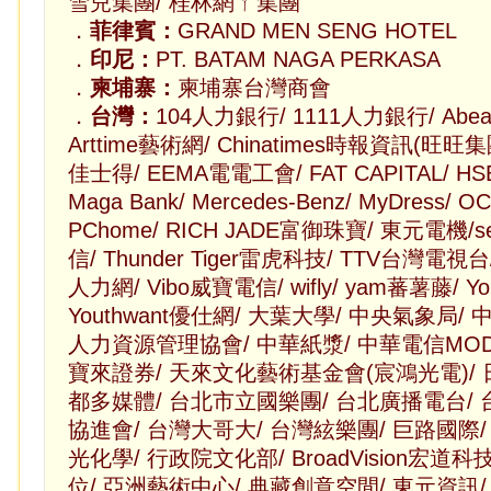
雪兒集團/ 桂林網ㄚ集團
．
菲律賓：
GRAND MEN SENG HOTEL
．
印尼：
PT. BATAM NAGA PERKASA
．
柬埔寨：
柬埔寨台灣商會
．
台灣：
104人力銀行/ 1111人力銀行/ Abeam 
Arttime藝術網/ Chinatimes時報資訊(旺旺集團)
佳士得/ EEMA電電工會/ FAT CAPITAL/ 
Maga Bank/ Mercedes-Benz/ MyDress/ O
PChome/ RICH JADE富御珠寶/ 東元電機/
信/ Thunder Tiger雷虎科技/ TTV台灣電視台/
人力網/ Vibo威寶電信/ wifly/ yam蕃薯藤/ Y
Youthwant優仕網/ 大葉大學/ 中央氣象局/
人力資源管理協會/ 中華紙漿/ 中華電信MOD
寶來證券/ 天來文化藝術基金會(宸鴻光電)/ 
都多媒體/ 台北市立國樂團/ 台北廣播電台/
協進會/ 台灣大哥大/ 台灣絃樂團/ 巨路國際/
光化學/ 行政院文化部/ BroadVision宏道科
位/ 亞洲藝術中心/ 典藏創意空間/ 東元資訊/