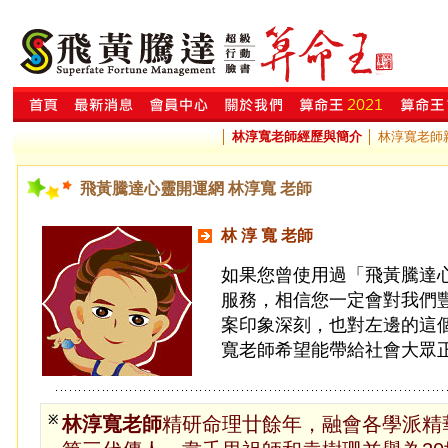
│
林淳寬老師經歷與簡介
│
林淳寬老師
飛黃騰達心靈開運網 林淳寬 老師
林 淳 寬 老師
如果您曾使用過「飛黃騰達
服務，相信您一定會對我們
案印象深刻，也對左邊的這
寬老師希望能帶給社會大眾
※
林淳寬老師
精研命理廿餘年，融會各學派精